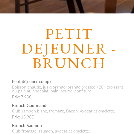
PETIT
DEJEUNER -
BRUNCH
Petit déjeuner complet
Boisson chaude, jus d'orange (orange pressée +2€), croissant
ou pain au chocolat, pain, beurre, confiture
Prix: 7.90€
Brunch Gourmand
Club Jambon blanc, fromage, Bacon, Avocat et omelette.
Prix: 15.90€
Brunch Saumon
Club fromage, saumon, avocat et omelette.