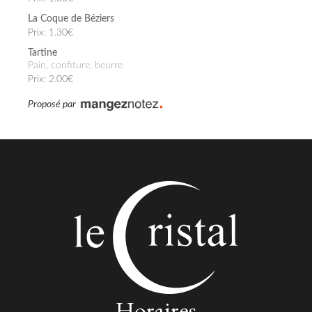
La Coque de Béziers
Prix: 1.30€
Tartine
Pain, confiture, beurre
Prix: 2.00€
Proposé par
Horaires