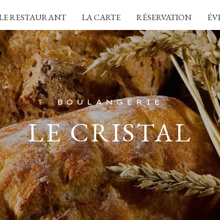
LE RESTAURANT
LA CARTE
RÉSERVATION
ÉV
BOULANGERIE
LE CRISTAL