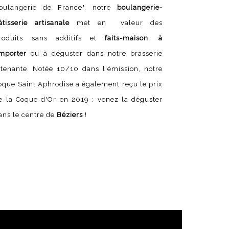
oulangerie de France", notre
boulangerie-
âtisserie artisanale
met en valeur des
roduits sans additifs et
faits-maison
,
à
mporter
ou à déguster dans notre brasserie
ttenante. Notée 10/10 dans l'émission, notre
oque Saint Aphrodise a également reçu le prix
e la Coque d'Or en 2019 : venez la déguster
ans le centre de
Béziers
!