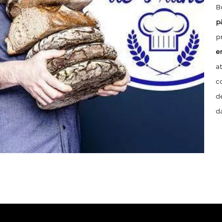
B
p
p
e
a
c
d
d