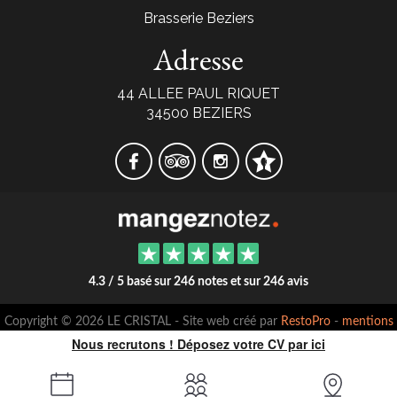
Brasserie Beziers
Adresse
44 ALLEE PAUL RIQUET
34500 BEZIERS
4.3 / 5 basé sur 246 notes et sur 246 avis
Copyright © 2026 LE CRISTAL - Site web créé par
RestoPro
-
mentions
légales
Nous recrutons ! Déposez votre CV par ici